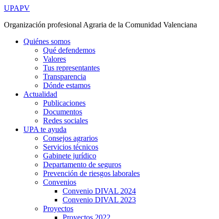
Ir
UPAPV
al
Organización profesional Agraria de la Comunidad Valenciana
contenido
Quiénes somos
Qué defendemos
Valores
Tus representantes
Transparencia
Dónde estamos
Actualidad
Publicaciones
Documentos
Redes sociales
UPA te ayuda
Consejos agrarios
Servicios técnicos
Gabinete jurídico
Departamento de seguros
Prevención de riesgos laborales
Convenios
Convenio DIVAL 2024
Convenio DIVAL 2023
Proyectos
Proyectos 2022