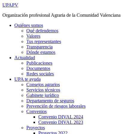
Ir
UPAPV
al
Organización profesional Agraria de la Comunidad Valenciana
contenido
Quiénes somos
Qué defendemos
Valores
Tus representantes
Transparencia
Dónde estamos
Actualidad
Publicaciones
Documentos
Redes sociales
UPA te ayuda
Consejos agrarios
Servicios técnicos
Gabinete jurídico
Departamento de seguros
Prevención de riesgos laborales
Convenios
Convenio DIVAL 2024
Convenio DIVAL 2023
Proyectos
Proyectos 2022