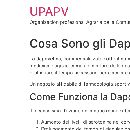
Ir
UPAPV
al
contenido
Organización profesional Agraria de la Comu
Cosa Sono gli Dapo
La dapoxetina, commercializzata sotto il nome 
medicinale agisce come un inibitore della ricap
prolungare il tempo necessario per eiaculare 
Un negozio affidabile di farmacologia sportiva
Come Funziona la Dap
Il meccanismo d’azione della dapoxetina si bas
Aumento dei livelli di serotonina nel cerv
Prolungamento del tempo di eiaculazio