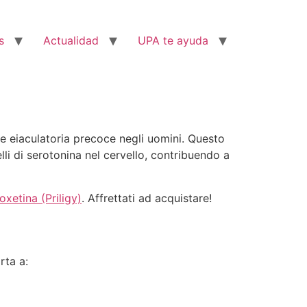
s
Actualidad
UPA te ayuda
ne eiaculatoria precoce negli uomini. Questo
lli di serotonina nel cervello, contribuendo a
xetina (Priligy)
. Affrettati ad acquistare!
rta a: