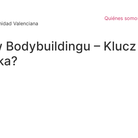
Quiénes somo
nidad Valenciana
w Bodybuildingu – Kluc
ka?