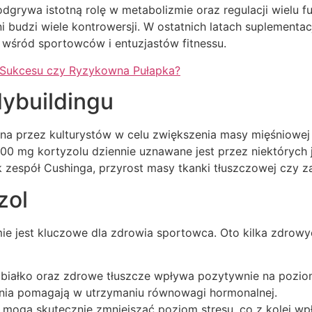
odgrywa istotną rolę w metabolizmie oraz regulacji wielu fu
 budzi wiele kontrowersji. W ostatnich latach suplementac
i wśród sportowców i entuzjastów fitnessu.
o Sukcesu czy Ryzykowna Pułapka?
ybuildingu
na przez kulturystów w celu zwiększenia masy mięśniowej 
00 mg kortyzolu dziennie uznawane jest przez niektórych 
k zespół Cushinga, przyrost masy tkanki tłuszczowej czy 
zol
e jest kluczowe dla zdrowia sportowca. Oto kilka zdrow
iałko oraz zdrowe tłuszcze wpływa pozytywnie na poziom
ia pomagają w utrzymaniu równowagi hormonalnej.
 mogą skutecznie zmniejszać poziom stresu, co z kolei wp