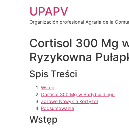
Ir
UPAPV
al
contenido
Organización profesional Agraria de la Comu
Cortisol 300 Mg 
Ryzykowna Pułap
Spis Treści
Wstęp
Cortisol 300 Mg w Bodybuildingu
Zdrowe Nawyk a Kortyzol
Podsumowanie
Wstęp