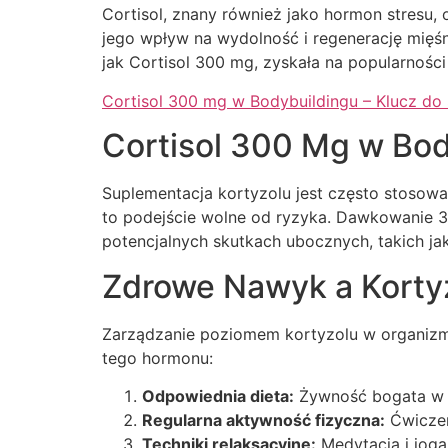
Cortisol, znany również jako hormon stresu, 
jego wpływ na wydolność i regenerację mięśni
jak Cortisol 300 mg, zyskała na popularnośc
Cortisol 300 mg w Bodybuildingu – Klucz d
Cortisol 300 Mg w Bod
Suplementacja kortyzolu jest często stosowa
to podejście wolne od ryzyka. Dawkowanie 3
potencjalnych skutkach ubocznych, takich ja
Zdrowe Nawyk a Korty
Zarządzanie poziomem kortyzolu w organizmi
tego hormonu:
Odpowiednia dieta:
Żywność bogata w b
Regularna aktywność fizyczna:
Ćwiczen
Techniki relaksacyjne:
Medytacja i joga