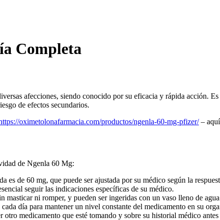
ía Completa
iversas afecciones, siendo conocido por su eficacia y rápida acción. Es
iesgo de efectos secundarios.
https://oximetolonafarmacia.com/productos/ngenla-60-mg-pfizer/
– aquí
tividad de Ngenla 60 Mg:
a es de 60 mg, que puede ser ajustada por su médico según la respuesta
esencial seguir las indicaciones específicas de su médico.
in masticar ni romper, y pueden ser ingeridas con un vaso lleno de agua
ra cada día para mantener un nivel constante del medicamento en su org
 otro medicamento que esté tomando y sobre su historial médico antes 