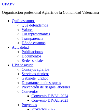
Ir
UPAPV
al
Organización profesional Agraria de la Comunidad Valenciana
contenido
Quiénes somos
Qué defendemos
Valores
Tus representantes
Transparencia
Dónde estamos
Actualidad
Publicaciones
Documentos
Redes sociales
UPA te ayuda
Consejos agrarios
Servicios técnicos
Gabinete jurídico
Departamento de seguros
Prevención de riesgos laborales
Convenios
Convenio DIVAL 2024
Convenio DIVAL 2023
Proyectos
Proyectos 2022