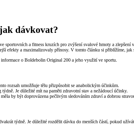
 jak dávkovat?
 ve sportovních a fitness kruzích pro zvýšení svalové hmoty a zlepšení
jší efekty a maximalizovaly přínosy. V tomto článku si přiblížíme, ja
informace o Boldebolin Original 200 a jeho využití ve sportu.
nto rozsah umožňuje tělu přizpůsobit se anabolickým účinkům.
týdně. Je důležité mít na paměti zdravotní stav a nežádoucí účinky.
e měla by být doprovázena pečlivým sledováním zdraví a dobrou stravo
vakrát týdně. Je důležité rozdělit dávku do menších částí, pokud užíváte