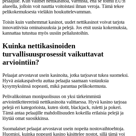
pelaajille. Kun valitset nettikasinoa, varmista, että se toimii EU:n
alueella, jolloin voit nauttia voitoistasi ilman veroja. Tämä tekee
pelikokemuksesta vieläkin houkuttelevamman.
Toisin kuin vanhemmat kasinot, uudet nettikasinot voivat tarjota
innovatiivisia ominaisuuksia ja pelejä. Jos etsit uusia kokemuksia,
kannattaa tutustua myös uusiin pelialustoihin.
Kuinka nettikasinoiden
turvallisuusprosessit vaikuttavat
arviointiin?
Pelaajat arvostavat usein kasinoita, jotka tarjoavat tukea suomeksi.
Hyvä asiakaspalvelu auttaa pelaajia saamaan vastauksia
kysymyksiinsä nopeasti, mikä parantaa pelikokemusta.
Pelivalikoiman monipuolisuus on yksi tärkeimmistä
arviointikriteereistä nettikasinoita valittaessa. Hyvä kasino tarjoaa
pelejä eri kategorioista, kuten slotit, blackjack, ruletti ja pokeri.
Tämä antaa pelaajille mahdollisuuden kokeilla erilaisia pelejä ja
löytää omat suosikkinsa.
Suomalaiset pelaajat arvostavat usein nopeita nostovaihtoehtoja.
Huomioi, kuinka nopeasti kasino käsittelee nostot, sillä tämä voi