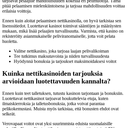
tarjoavat pelaajille mahdollisuuden kokeilla eri pelimuotoja. Tämä
pitää pelaamisen mielenkiintoisena ja tarjoaa mahdollisuuden voittaa
erilaisia voittoja.
Ennen kuin aloitat pelaamisen nettikasinolla, on hyvä tarkistaa sen
lisenssitiedot. Luotettavat kasinot toimivat sääntöjen ja määräysten
mukaan, mikä lisää pelaajien turvallisuutta. Varmista, että kasino on
rekisteröity asianmukaiselle peliviranomaiselle, jotta voit pelata
huoletta.
Valitse nettikasino, joka tarjoaa laajan pelivalikoiman
Tee tutkimus maksutavoista ja niiden turvallisuudesta
Hyödynnä bonuksia ja tarjoukset maksimoidaksesi voitot
Kuinka nettikasinoiden tarjouksia
arvioidaan luotettavuuden kannalta?
Ennen kuin teet talletuksen, tutustu kasinon tarjontaan ja bonuksiin.
Luotettavat nettikasinot tarjoavat houkuttelevia etuja, kuten
ilmaiskierroksia ja talletusbonuksia, jotka voivat parantaa
pelikokemustasi. Muista myös tarkistaa, että bonusten ehdot ovat
selkeät.
Verovapaat voitot ovat yksi suurimmista eduista suomalaisille