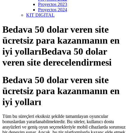
Proyectos 2023
Proyectos 2024
KIT DIGITAL
Bedava 50 dolar veren site
ücretsiz para kazanmanın en
iyi yollarıBedava 50 dolar
veren site derecelendirmesi
Bedava 50 dolar veren site
ücretsiz para kazanmanın en
iyi yolları
Tüm bu süreçleri eksiksiz şekilde tamamlayan oyuncular
bonuslardan yararlanabilmektedir. Bu siteler, kullanıcı dostu
arayüzleri ve geniş oyun seçenekleriyle mobil cihazlarda sorunsuz
bir deneyim sunar. Ancak, bu tür platformlarda kazanç elde etmek