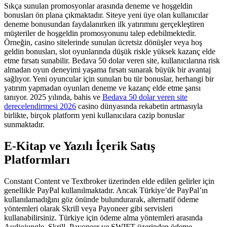
Sıkça sunulan promosyonlar arasında deneme ve hoşgeldin
bonusları ön plana çıkmaktadır. Siteye yeni üye olan kullanıcılar
deneme bonusundan faydalanırken ilk yatırımını gerçekleştiren
müşteriler de hoşgeldin promosyonunu talep edebilmektedir.
Örneğin, casino sitelerinde sunulan ücretsiz dönüşler veya hoş
geldin bonusları, slot oyunlarında düşük riskle yüksek kazanç elde
etme fırsatı sunabilir. Bedava 50 dolar veren site, kullanıcılarına risk
almadan oyun deneyimi yaşama fırsatı sunarak büyük bir avantaj
sağlıyor. Yeni oyuncular için sunulan bu tür bonuslar, herhangi bir
yatırım yapmadan oyunları deneme ve kazanç elde etme şansı
tanıyor. 2025 yılında, bahis ve
Bedava 50 dolar veren site
derecelendirmesi 2026
casino dünyasında rekabetin artmasıyla
birlikte, birçok platform yeni kullanıcılara cazip bonuslar
sunmaktadır.
E-Kitap ve Yazılı İçerik Satış
Platformları
Constant Content ve Textbroker üzerinden elde edilen gelirler için
genellikle PayPal kullanılmaktadır. Ancak Türkiye’de PayPal’ın
kullanılamadığını göz önünde bulundurarak, alternatif ödeme
yöntemleri olarak Skrill veya Payoneer gibi servisleri
kullanabilirsiniz. Türkiye için ödeme alma yöntemleri arasında
Audiojungle, Skrill, Payoneer ve SWIFT üzerinden ödeme