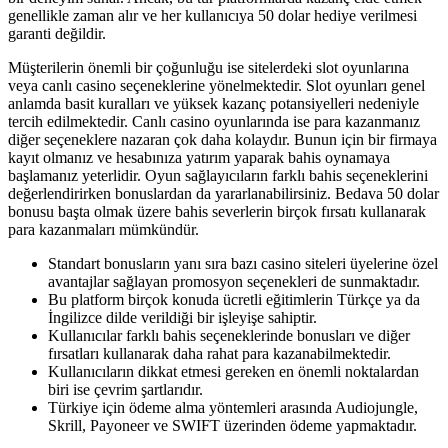
genellikle zaman alır ve her kullanıcıya 50 dolar hediye verilmesi
garanti değildir.
Müşterilerin önemli bir çoğunluğu ise sitelerdeki slot oyunlarına
veya canlı casino seçeneklerine yönelmektedir. Slot oyunları genel
anlamda basit kuralları ve yüksek kazanç potansiyelleri nedeniyle
tercih edilmektedir. Canlı casino oyunlarında ise para kazanmanız
diğer seçeneklere nazaran çok daha kolaydır. Bunun için bir firmaya
kayıt olmanız ve hesabınıza yatırım yaparak bahis oynamaya
başlamanız yeterlidir. Oyun sağlayıcıların farklı bahis seçeneklerini
değerlendirirken bonuslardan da yararlanabilirsiniz. Bedava 50 dolar
bonusu başta olmak üzere bahis severlerin birçok fırsatı kullanarak
para kazanmaları mümkündür.
Standart bonusların yanı sıra bazı casino siteleri üyelerine özel
avantajlar sağlayan promosyon seçenekleri de sunmaktadır.
Bu platform birçok konuda ücretli eğitimlerin Türkçe ya da
İngilizce dilde verildiği bir işleyişe sahiptir.
Kullanıcılar farklı bahis seçeneklerinde bonusları ve diğer
fırsatları kullanarak daha rahat para kazanabilmektedir.
Kullanıcıların dikkat etmesi gereken en önemli noktalardan
biri ise çevrim şartlarıdır.
Türkiye için ödeme alma yöntemleri arasında Audiojungle,
Skrill, Payoneer ve SWIFT üzerinden ödeme yapmaktadır.