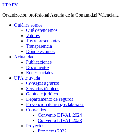
Ir
UPAPV
al
Organización profesional Agraria de la Comunidad Valenciana
contenido
Quiénes somos
Qué defendemos
Valores
Tus representantes
Transparencia
Dónde estamos
Actualidad
Publicaciones
Documentos
Redes sociales
UPA te ayuda
Consejos agrarios
Servicios técnicos
Gabinete jurídico
Departamento de seguros
Prevención de riesgos laborales
Convenios
Convenio DIVAL 2024
Convenio DIVAL 2023
Proyectos
Proyectos 2022