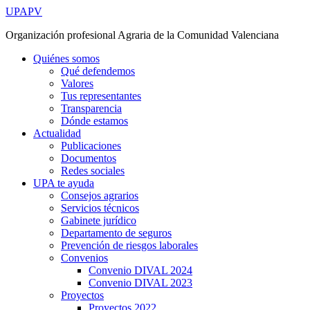
Ir
UPAPV
al
Organización profesional Agraria de la Comunidad Valenciana
contenido
Quiénes somos
Qué defendemos
Valores
Tus representantes
Transparencia
Dónde estamos
Actualidad
Publicaciones
Documentos
Redes sociales
UPA te ayuda
Consejos agrarios
Servicios técnicos
Gabinete jurídico
Departamento de seguros
Prevención de riesgos laborales
Convenios
Convenio DIVAL 2024
Convenio DIVAL 2023
Proyectos
Proyectos 2022