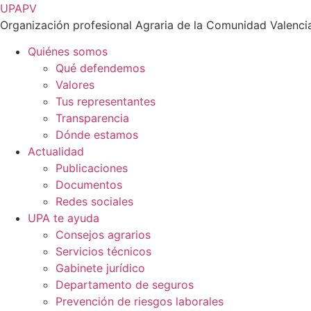
Ir
UPAPV
al
Organización profesional Agraria de la Comunidad Valenci
contenido
Quiénes somos
Qué defendemos
Valores
Tus representantes
Transparencia
Dónde estamos
Actualidad
Publicaciones
Documentos
Redes sociales
UPA te ayuda
Consejos agrarios
Servicios técnicos
Gabinete jurídico
Departamento de seguros
Prevención de riesgos laborales