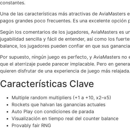
constantes.
Una de las características más atractivas de AviaMasters e
pagos grandes poco frecuentes. Es una excelente opción pa
Según los comentarios de los jugadores, AviaMasters es un
jugabilidad sencilla y fácil de entender, así como los fuer
balance, los jugadores pueden confiar en que sus ganancia
Por supuesto, ningún juego es perfecto, y AviaMasters no
que el aterrizaje puede parecer implacable. Pero en genera
quieren disfrutar de una experiencia de juego más relajada
Características Clave
Multiple random multipliers (+1 a +10, x2–x5)
Rockets que halvan las ganancias actuales
Auto Play con condiciones de parada
Visualización en tiempo real del counter balance
Provably fair RNG