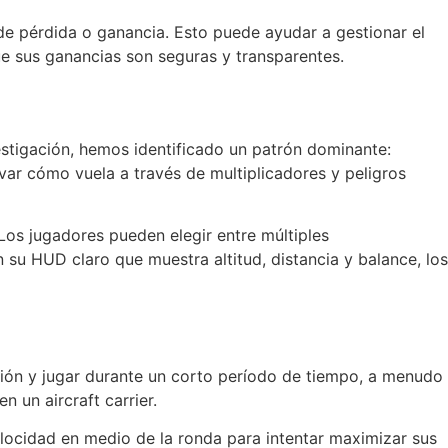
de pérdida o ganancia. Esto puede ayudar a gestionar el
ue sus ganancias son seguras y transparentes.
stigación, hemos identificado un patrón dominante:
rvar cómo vuela a través de multiplicadores y peligros
Los jugadores pueden elegir entre múltiples
 su HUD claro que muestra altitud, distancia y balance, los
avión y jugar durante un corto período de tiempo, a menudo
 un aircraft carrier.
elocidad en medio de la ronda para intentar maximizar sus