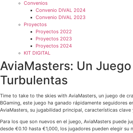
Convenios
Convenio DIVAL 2024
Convenio DIVAL 2023
Proyectos
Proyectos 2022
Proyectos 2023
Proyectos 2024
KIT DIGITAL
AviaMasters: Un Juego 
Turbulentas
Time to take to the skies with AviaMasters, un juego de c
BGaming, este juego ha ganado rápidamente seguidores ent
AviaMasters, su jugabilidad principal, características clav
Para los que son nuevos en el juego, AviaMasters puede ju
desde €0.10 hasta €1,000, los jugadores pueden elegir su 