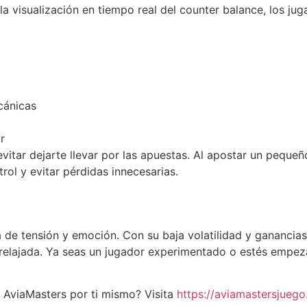
la visualización en tiempo real del counter balance, los j
cánicas
r
evitar dejarte llevar por las apuestas. Al apostar un pequeñ
ol y evitar pérdidas innecesarias.
 de tensión y emoción. Con su baja volatilidad y ganancia
 relajada. Ya seas un jugador experimentado o estés empe
 AviaMasters por ti mismo? Visita
https://aviamastersjuego