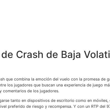
de Crash de Baja Volat
rash que combina la emoción del vuelo con la promesa de g
re los jugadores que buscan una experiencia de juego más 
e y comentarios de los jugadores.
garse tanto en dispositivos de escritorio como en móviles
nivel preferido de riesgo y recompensa. Y con un RTP del 