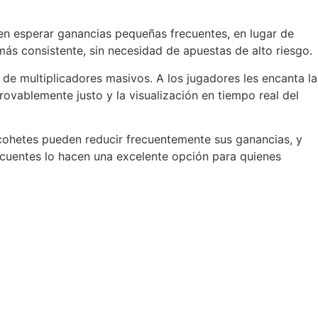
eden esperar ganancias pequeñas frecuentes, en lugar de
ás consistente, sin necesidad de apuestas de alto riesgo.
de multiplicadores masivos. A los jugadores les encanta la
rovablemente justo y la visualización en tiempo real del
 cohetes pueden reducir frecuentemente sus ganancias, y
recuentes lo hacen una excelente opción para quienes