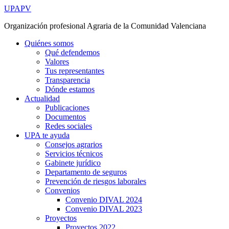
Ir
UPAPV
al
Organización profesional Agraria de la Comunidad Valenciana
contenido
Quiénes somos
Qué defendemos
Valores
Tus representantes
Transparencia
Dónde estamos
Actualidad
Publicaciones
Documentos
Redes sociales
UPA te ayuda
Consejos agrarios
Servicios técnicos
Gabinete jurídico
Departamento de seguros
Prevención de riesgos laborales
Convenios
Convenio DIVAL 2024
Convenio DIVAL 2023
Proyectos
Proyectos 2022