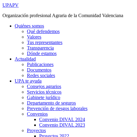
Ir
UPAPV
al
Organización profesional Agraria de la Comunidad Valenciana
contenido
Quiénes somos
Qué defendemos
Valores
Tus representantes
Transparencia
Dónde estamos
Actualidad
Publicaciones
Documentos
Redes sociales
UPA te ayuda
Consejos agrarios
Servicios técnicos
Gabinete jurídico
Departamento de seguros
Prevención de riesgos laborales
Convenios
Convenio DIVAL 2024
Convenio DIVAL 2023
Proyectos
Proyectos 2022