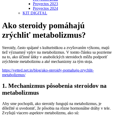
Proyectos 2023
Proyectos 2024
KIT DIGITAL
Ako steroidy pomáhajú
zrýchliť metabolizmus?
Steroidy, často spájané s kulturistikou a zvyšovaním výkonu, majú
tiež významný vplyv na metabolizmus. V tomto článku sa pozrieme
na to, ako účinné látky v anabolických steroidoch môžu podporiť
zrýchlenie metabolizmu a aké mechanizmy za tým stoja.
https://vetted.net.in/blog/ako-steroidy-pomahaju-zrychlit-
metabolizmus/
1. Mechanizmus pôsobenia steroidov na
metabolizmus
Aby sme pochopili, ako steroidy fungujú na metabolizmus, je
dôležité si uvedomiť, že pôsobia na rôzne hormonálne dráhy v tele.
Zvyšujú viacero aspektov metabolizmu, ako sú: