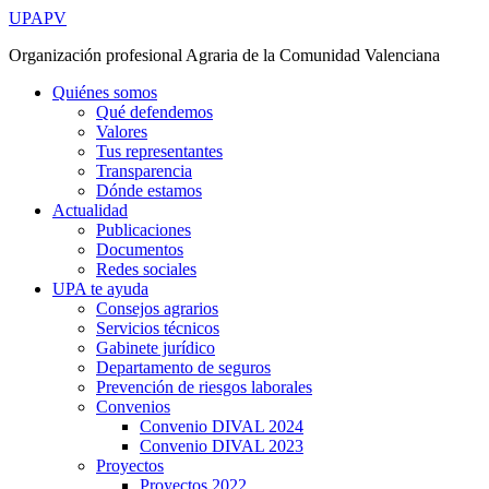
Ir
UPAPV
al
Organización profesional Agraria de la Comunidad Valenciana
contenido
Quiénes somos
Qué defendemos
Valores
Tus representantes
Transparencia
Dónde estamos
Actualidad
Publicaciones
Documentos
Redes sociales
UPA te ayuda
Consejos agrarios
Servicios técnicos
Gabinete jurídico
Departamento de seguros
Prevención de riesgos laborales
Convenios
Convenio DIVAL 2024
Convenio DIVAL 2023
Proyectos
Proyectos 2022