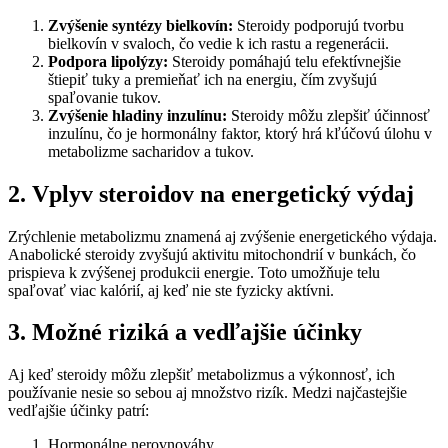
Zvýšenie syntézy bielkovín:
Steroidy podporujú tvorbu
bielkovín v svaloch, čo vedie k ich rastu a regenerácii.
Podpora lipolýzy:
Steroidy pomáhajú telu efektívnejšie
štiepiť tuky a premieňať ich na energiu, čím zvyšujú
spaľovanie tukov.
Zvýšenie hladiny inzulínu:
Steroidy môžu zlepšiť účinnosť
inzulínu, čo je hormonálny faktor, ktorý hrá kľúčovú úlohu v
metabolizme sacharidov a tukov.
2. Vplyv steroidov na energetický výdaj
Zrýchlenie metabolizmu znamená aj zvýšenie energetického výdaja.
Anabolické steroidy zvyšujú aktivitu mitochondrií v bunkách, čo
prispieva k zvýšenej produkcii energie. Toto umožňuje telu
spaľovať viac kalórií, aj keď nie ste fyzicky aktívni.
3. Možné riziká a vedľajšie účinky
Aj keď steroidy môžu zlepšiť metabolizmus a výkonnosť, ich
používanie nesie so sebou aj množstvo rizík. Medzi najčastejšie
vedľajšie účinky patrí:
Hormonálne nerovnováhy