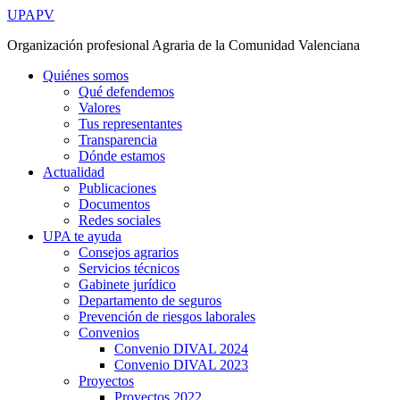
Ir
UPAPV
al
Organización profesional Agraria de la Comunidad Valenciana
contenido
Quiénes somos
Qué defendemos
Valores
Tus representantes
Transparencia
Dónde estamos
Actualidad
Publicaciones
Documentos
Redes sociales
UPA te ayuda
Consejos agrarios
Servicios técnicos
Gabinete jurídico
Departamento de seguros
Prevención de riesgos laborales
Convenios
Convenio DIVAL 2024
Convenio DIVAL 2023
Proyectos
Proyectos 2022