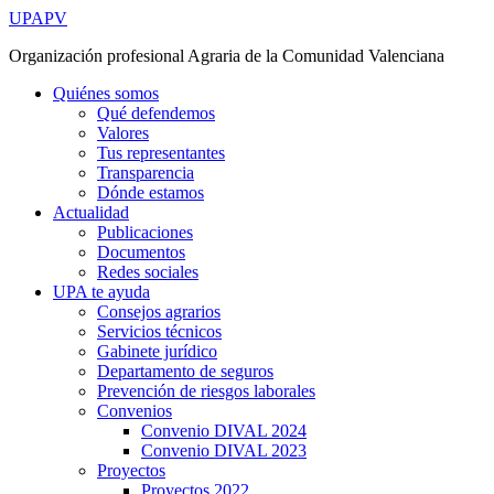
Ir
UPAPV
al
Organización profesional Agraria de la Comunidad Valenciana
contenido
Quiénes somos
Qué defendemos
Valores
Tus representantes
Transparencia
Dónde estamos
Actualidad
Publicaciones
Documentos
Redes sociales
UPA te ayuda
Consejos agrarios
Servicios técnicos
Gabinete jurídico
Departamento de seguros
Prevención de riesgos laborales
Convenios
Convenio DIVAL 2024
Convenio DIVAL 2023
Proyectos
Proyectos 2022